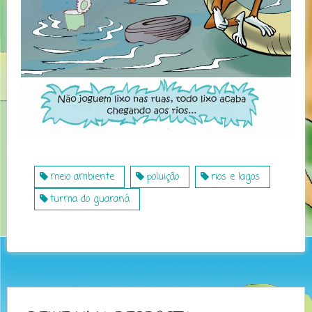
meio ambiente
poluição
rios e lagos
turma do guaraná