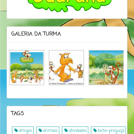
GALERIA DA TURMA
TAGS
amigos
animais
atividades
bicho-preguiça