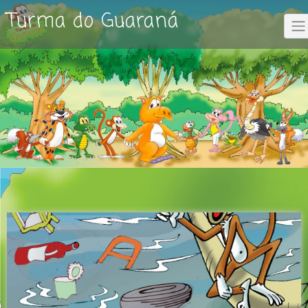
Skip
Turma do Guaraná
to
content