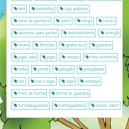
bike
borboletas
caça palavras
cervo do pantanal
colorir
coruja
cururu
desenhos para pintas
desmatamento
extinção
fauna
florestas
gralha azul
guaraná
jogar volei
jogos
macaco
meio ambiente
natal
pintar
poluição
poluiçãodoar
rios
rios e lagos
sapo
serelepe
trem da turma
turma do guaraná
turmadoguaraná
turmaguaraná
vamos colorir