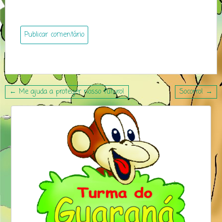
Navegação
← Me ajuda a proteger nosso futuro!
Socorro! →
de
Post